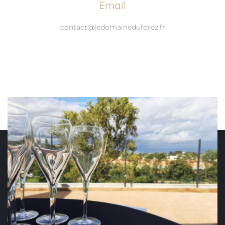
Email
contact@ledomaineduforez.fr